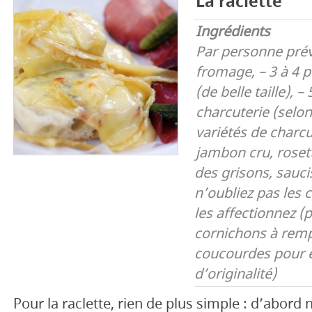
La raclette
Ingrédients
Par personne prév
fromage,
– 3 à 4
(de belle taille),
– 
charcuterie (selon 
variétés de charcu
jambon cru, roset
des grisons, sauc
n’oubliez pas les 
les affectionnez (
cornichons à remp
coucourdes pour 
d’originalité)
Pour la raclette, rien de plus simple : d’abord 