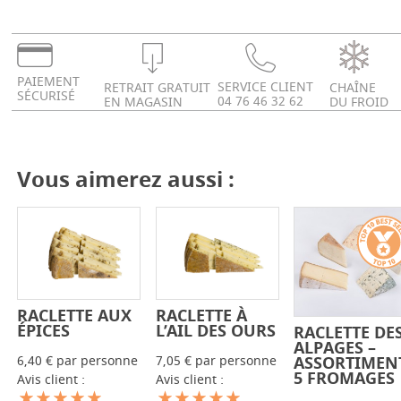
PAIEMENT
SERVICE CLIENT
RETRAIT GRATUIT
CHAÎNE
SÉCURISÉ
04 76 46 32 62
EN MAGASIN
DU FROID
Vous aimerez aussi :
RACLETTE AUX
RACLETTE À
-
+
-
+
ÉPICES
L’AIL DES OURS
RACLETTE DE
-
+
ALPAGES –
6,40 € par personne
7,05 € par personne
ASSORTIMEN
5 FROMAGES
Avis client :
Avis client :