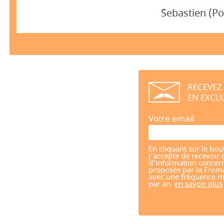
Sebastien (P
RECEVEZ
EN EXCLU
Votre email
En cliquant sur le bou
j'accepte de recevoir 
d'information concern
proposés par la From
avec une fréquence m
par an.
en savoir plus