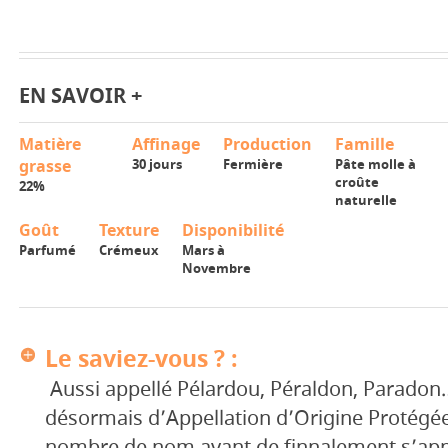
EN SAVOIR +
Matière
Affinage
Production
Famille
grasse
30 jours
Fermière
Pâte molle à
croûte
22%
naturelle
Goût
Texture
Disponibilité
Parfumé
Crémeux
Mars à
Novembre
Le saviez-vous ? :
Aussi appellé Pélardou, Péraldon, Parado
désormais d’Appellation d’Origine Protégé
nombre de nom avant de finnalement s’appe