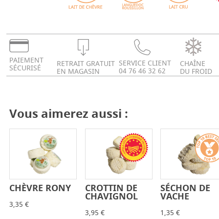
PAIEMENT
SERVICE CLIENT
RETRAIT GRATUIT
CHAÎNE
SÉCURISÉ
04 76 46 32 62
EN MAGASIN
DU FROID
Vous aimerez aussi :
CHÈVRE RONY
CROTTIN DE
SÉCHON DE
-
+
-
+
-
+
CHAVIGNOL
VACHE
3,35 €
3,95 €
1,35 €