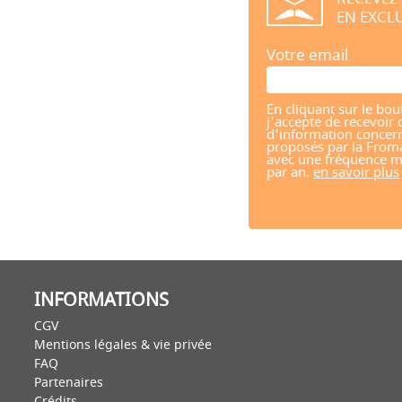
EN EXCLU
Votre email
En cliquant sur le bou
j'accepte de recevoir 
d'information concern
proposés par la From
avec une fréquence m
par an.
en savoir plus
INFORMATIONS
CGV
Mentions légales & vie privée
FAQ
Partenaires
Crédits