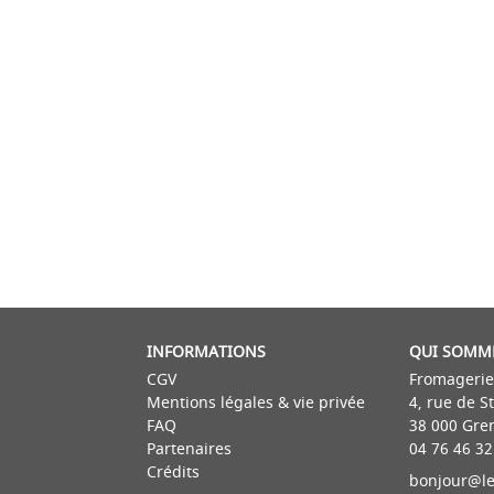
INFORMATIONS
QUI SOMM
CGV
Fromagerie
Mentions légales & vie privée
4, rue de S
FAQ
38 000 Gre
Partenaires
04 76 46 32
Crédits
bonjour@le