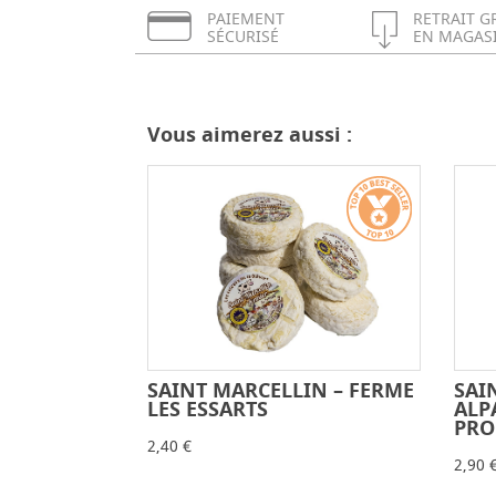
PAIEMENT
RETRAIT G
SÉCURISÉ
EN MAGAS
Vous aimerez aussi :
SAINT MARCELLIN – FERME
SAI
-
+
LES ESSARTS
ALP
PRO
2,40 €
2,90 