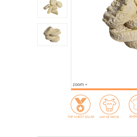
zoom +