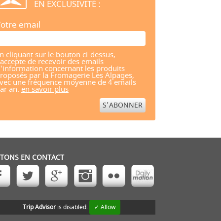
EN EXCLUSIVITÉ :
otre email
n cliquant sur le bouton ci-dessus,
'accepte de recevoir des emails
'information concernant les produits
roposés par la Fromagerie Les Alpages,
vec une fréquence moyenne de 4 emails
ar an.
en savoir plus
STONS EN CONTACT
Trip Advisor
is disabled.
✓ Allow