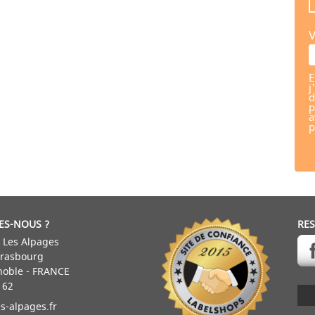
V
E
j
d
p
a
p
ES-NOUS ?
RE
 Les Alpages
trasbourg
noble - FRANCE
 62
s-alpages.fr