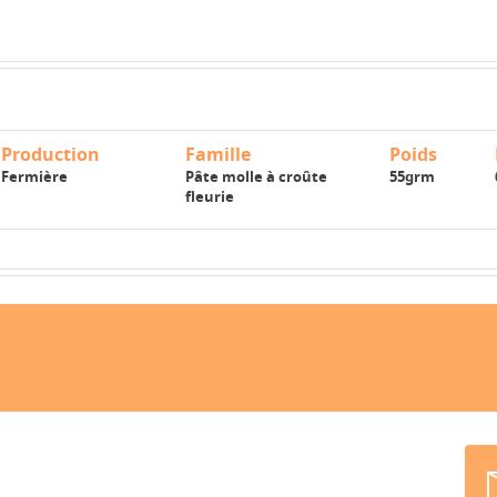
Production
Famille
Poids
Fermière
Pâte molle à croûte
55grm
fleurie