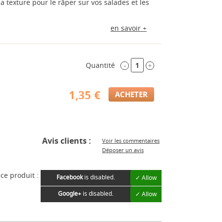
sa texture pour le râper sur vos salades et les
en savoir +
Quantité
-
+
1,35 €
Avis clients :
Voir les commentaires
Déposer un avis
ce produit :
Facebook
is disabled.
✓ Allow
Google+
is disabled.
✓ Allow