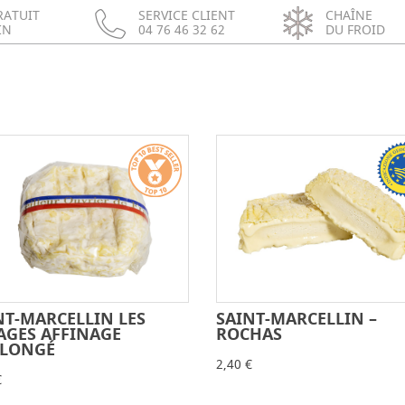
RATUIT
SERVICE CLIENT
CHAÎNE
IN
04 76 46 32 62
DU FROID
SAINT-MARCELLIN –
NT-MARCELLIN LES
-
-
+
ROCHAS
AGES AFFINAGE
LONGÉ
2,40 €
€