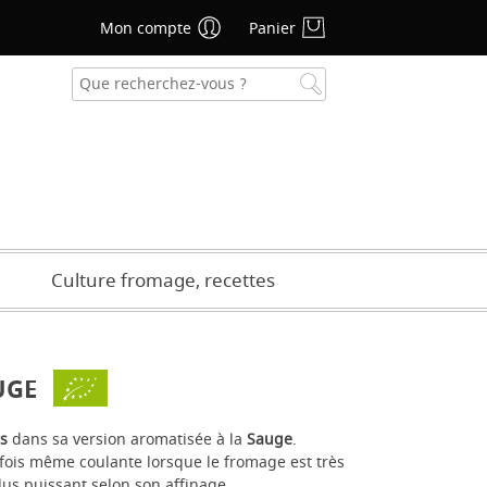
Mon compte
Panier
se oublié ?
CRÉER UN COMPTE
Culture fromage, recettes
UGE
s
dans sa version aromatisée à la
Sauge
.
fois même coulante lorsque le fromage est très
 plus puissant selon son affinage.