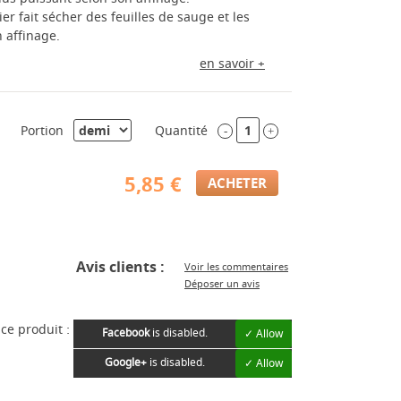
er fait sécher des feuilles de sauge et les
 affinage.
en savoir +
Portion
Quantité
-
+
5,85 €
Avis clients :
Voir les commentaires
Déposer un avis
ce produit :
Facebook
is disabled.
✓ Allow
Google+
is disabled.
✓ Allow