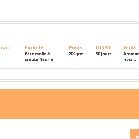
tion
Famille
Poids
DLUO
Goût
Pâte molle à
200grm
30 jours
Aromati
croûte fleurie
noix...)