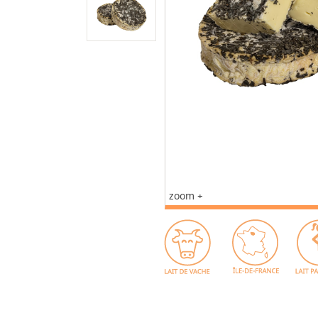
zoom +