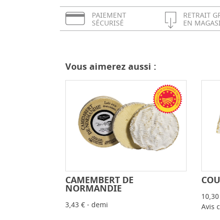
PAIEMENT
RETRAIT G
SÉCURISÉ
EN MAGAS
Vous aimerez aussi :
CAMEMBERT DE
COU
-
+
NORMANDIE
10,30
3,43 € - demi
Avis c