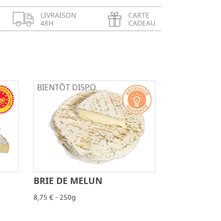
LIVRAISON
CARTE
48H
CADEAU
BIENTÔT DISPO
BRIE DE MELUN
-
+
+
8,75 € - 250g