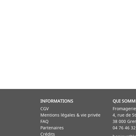
INFORMATIONS
QUI SOMM
CGV
Fromagerie
Mentions légales & vie privée
4, rue de S
FAQ
38 000 Gre
Partenaires
04 76 46 32
Crédits