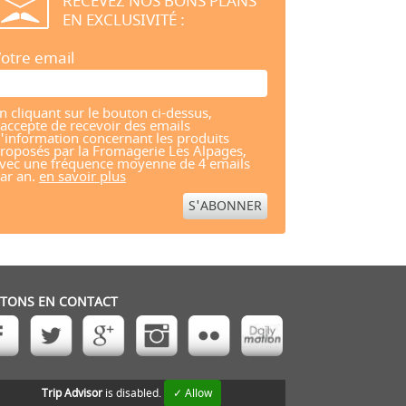
RECEVEZ NOS BONS PLANS
EN EXCLUSIVITÉ :
otre email
n cliquant sur le bouton ci-dessus,
'accepte de recevoir des emails
'information concernant les produits
roposés par la Fromagerie Les Alpages,
vec une fréquence moyenne de 4 emails
ar an.
en savoir plus
STONS EN CONTACT
Trip Advisor
is disabled.
✓ Allow