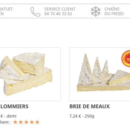
RATUIT
SERVICE CLIENT
CHAÎNE
IN
04 76 46 32 62
DU FROID
LOMMIERS
BRIE DE MEAUX
-
+
-
 € - demi
7,24 € - 250g
lient :