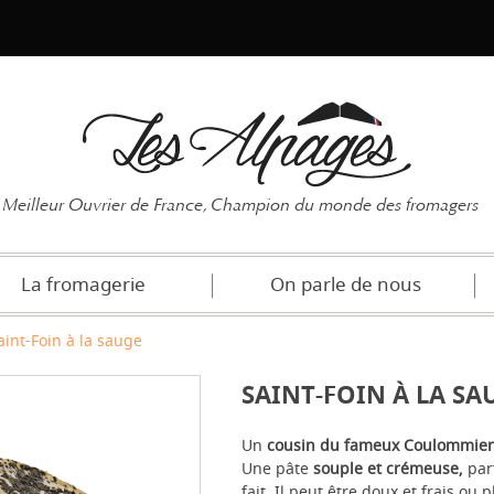
Mot de pas
Meilleur Ouvrier de France, Champion du monde des fromagers
La fromagerie
On parle de nous
aint-Foin à la sauge
SAINT-FOIN À LA SA
Un
cousin du fameux Coulommier
Une pâte
souple et crémeuse,
par
fait. Il peut être doux et frais ou