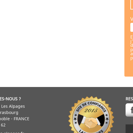
V
E
j
d
p
a
p
ES-NOUS ?
RE
 Les Alpages
trasbourg
noble - FRANCE
 62