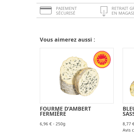
PAIEMENT
RETRAIT G
SÉCURISÉ
EN MAGAS
Vous aimerez aussi :
FOURME D’AMBERT
BLE
-
+
FERMIÈRE
SAS
6,96 € - 250g
8,77 
Avis c