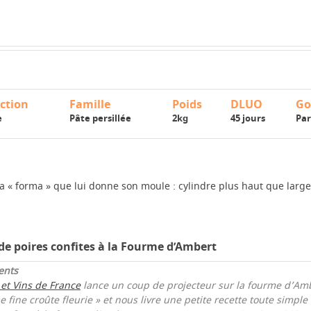
ction
Famille
Poids
DLUO
Go
e
Pâte persillée
2kg
45 jours
Pa
 « forma » que lui donne son moule : cylindre plus haut que large
e poires confites à la Fourme d’Ambert
ents
 et Vins de France
lance un coup de projecteur sur la fourme d’Amb
e fine croûte fleurie » et nous livre une petite recette toute simpl