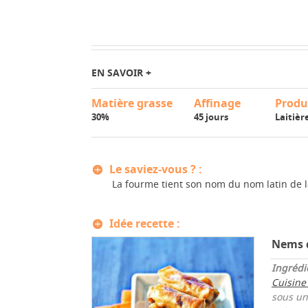
EN SAVOIR +
Matière grasse
Affinage
Produ
30%
45 jours
Laitièr
Le saviez-vous ? :
La fourme tient son nom du nom latin de la
Idée recette :
Nems d
Ingrédi
Cuisine
sous un