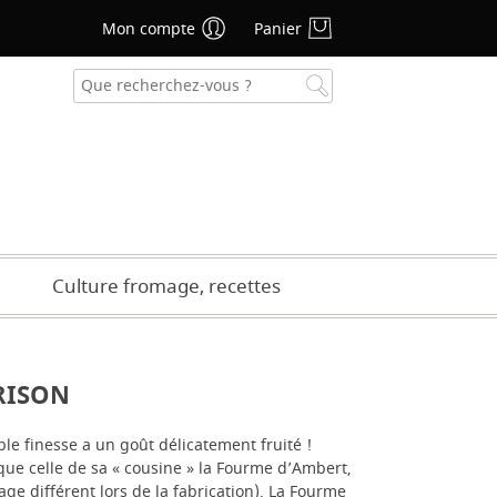
Mon compte
Panier
se oublié ?
CRÉER UN COMPTE
Culture fromage, recettes
RISON
le finesse a un goût délicatement fruité !
que celle de sa « cousine » la Fourme d’Ambert,
age différent lors de la fabrication). La Fourme