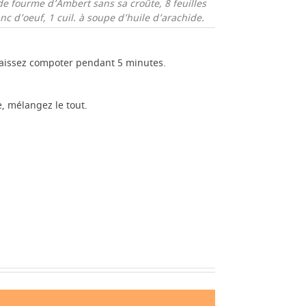
de fourme d’Ambert sans sa croûte,
8 feuilles
anc d’oeuf,
1 cuil. à soupe d’huile d’arachide.
 laissez compoter pendant 5 minutes.
e, mélangez le tout.