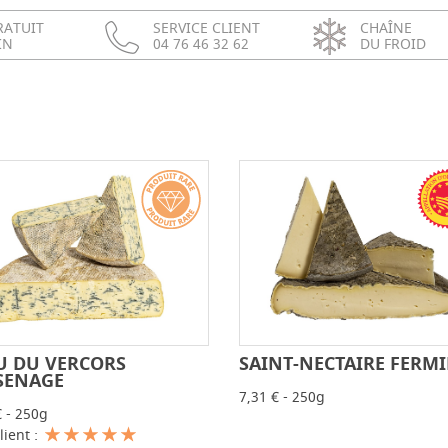
RATUIT
SERVICE CLIENT
CHAÎNE
IN
04 76 46 32 62
DU FROID
U DU VERCORS
SAINT-NECTAIRE FERMI
-
+
-
SENAGE
7,31 € - 250g
€ - 250g
lient :