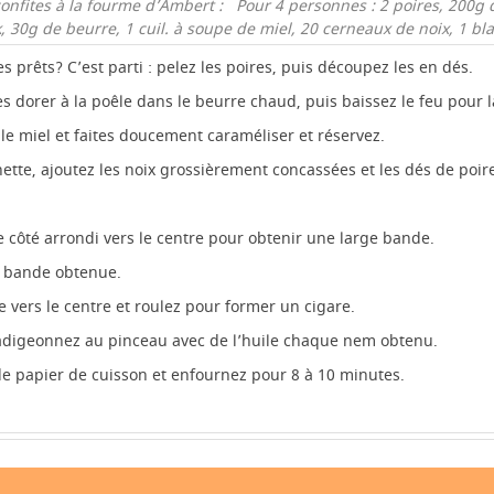
confites à la fourme d’Ambert :
Pour 4 personnes :
2 poires,
200g 
,
30g de beurre,
1 cuil. à soupe de miel,
20 cerneaux de noix,
1 bl
s prêts? C’est parti : pelez les poires, puis découpez les en dés.
les dorer à la poêle dans le beurre chaud, puis baissez le feu pour
 le miel et faites doucement caraméliser et réservez.
ette, ajoutez les noix grossièrement concassées et les dés de poir
 le côté arrondi vers le centre pour obtenir une large bande.
la bande obtenue.
 vers le centre et roulez pour former un cigare.
badigeonnez au pinceau avec de l’huile chaque nem obtenu.
e papier de cuisson et enfournez pour 8 à 10 minutes.