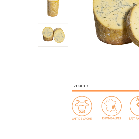
zoom +