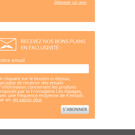
Déposer un avis
RECEVEZ NOS BONS PLANS
EN EXCLUSIVITÉ :
otre email
n cliquant sur le bouton ci-dessus,
'accepte de recevoir des emails
'information concernant les produits
roposés par la Fromagerie Les Alpages,
vec une fréquence moyenne de 4 emails
ar an.
en savoir plus