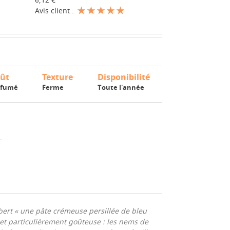
6,12 €
Avis client :
ût
Texture
Disponibilité
rfumé
Ferme
Toute l'année
.
ert « une pâte crémeuse persillée de bleu
e et particulièrement goûteuse : les nems de