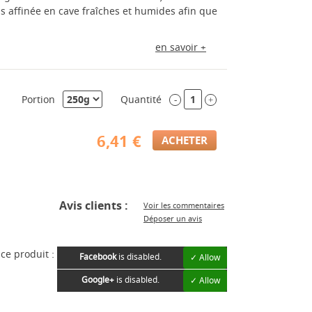
is affinée en cave fraîches et humides afin que
en savoir +
Portion
Quantité
-
+
6,41 €
Avis clients :
Voir les commentaires
Déposer un avis
ce produit :
Facebook
is disabled.
✓ Allow
Google+
is disabled.
✓ Allow