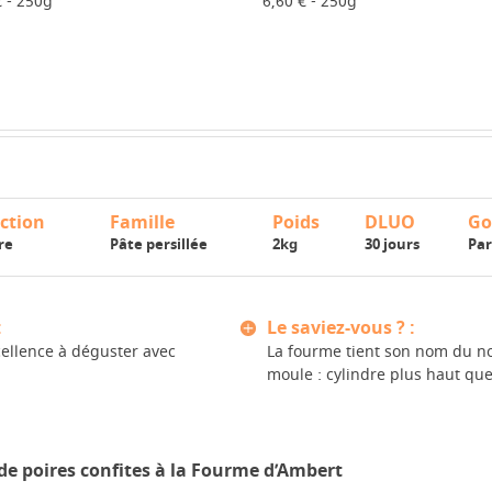
€ - 250g
6,60 € - 250g
ction
Famille
Poids
DLUO
Go
re
Pâte persillée
2kg
30 jours
Pa
:
Le saviez-vous ? :
ellence à déguster avec
La fourme tient son nom du no
moule : cylindre plus haut que
e poires confites à la Fourme d’Ambert