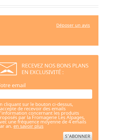
Déposer un avis
RECEVEZ NOS BONS PLANS
EN EXCLUSIVITÉ :
otre email
n cliquant sur le bouton ci-dessus,
'accepte de recevoir des emails
'information concernant les produits
roposés par la Fromagerie Les Alpages,
vec une fréquence moyenne de 4 emails
ar an.
en savoir plus