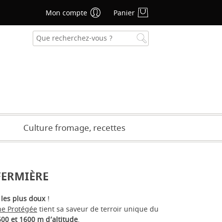
Mon compte
Panier
se oublié ?
CRÉER UN COMPTE
Culture fromage, recettes
FERMIÈRE
les plus doux
!
ne Protégée
tient sa saveur de terroir unique du
 600 et 1600 m d’altitude
.