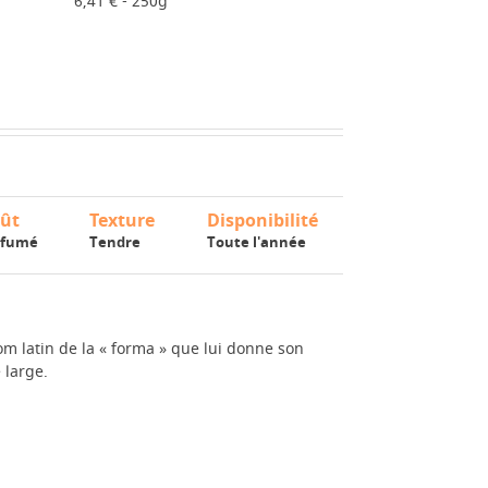
6,41 € - 250g
ût
Texture
Disponibilité
rfumé
Tendre
Toute l'année
m latin de la « forma » que lui donne son
 large.