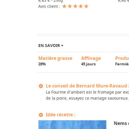
6,60 
8,63 € - 250g
Avis client :
EN SAVOIR +
Matière grasse
Affinage
Produ
28%
45 jours
Fermiè
Le conseil de Bernard Mure-Ravaud 
La Fourme d’ambert est le fromage par exc
de la poire, essayez ce mariage savoureux.
Idée recette :
Nems d