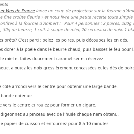
ents
 et Vins de France
lance un coup de projecteur sur la fourme d’Amb
e fine croûte fleurie » et nous livre une petite recette toute simpl
confites à la fourme d’Ambert :
Pour 4 personnes :
2 poires,
200g 
,
30g de beurre,
1 cuil. à soupe de miel,
20 cerneaux de noix,
1 bl
s prêts? C’est parti : pelez les poires, puis découpez les en dés.
les dorer à la poêle dans le beurre chaud, puis baissez le feu pour
 le miel et faites doucement caraméliser et réservez.
ette, ajoutez les noix grossièrement concassées et les dés de poir
 le côté arrondi vers le centre pour obtenir une large bande.
la bande obtenue.
 vers le centre et roulez pour former un cigare.
badigeonnez au pinceau avec de l’huile chaque nem obtenu.
e papier de cuisson et enfournez pour 8 à 10 minutes.