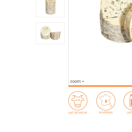
zoom +