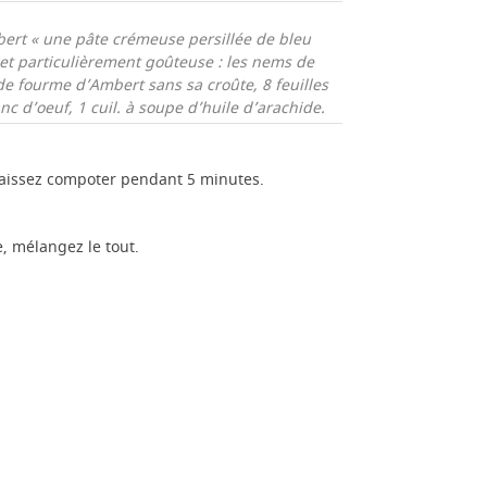
ert « une pâte crémeuse persillée de bleu
e et particulièrement goûteuse : les nems de
de fourme d’Ambert sans sa croûte,
8 feuilles
anc d’oeuf,
1 cuil. à soupe d’huile d’arachide.
 laissez compoter pendant 5 minutes.
e, mélangez le tout.