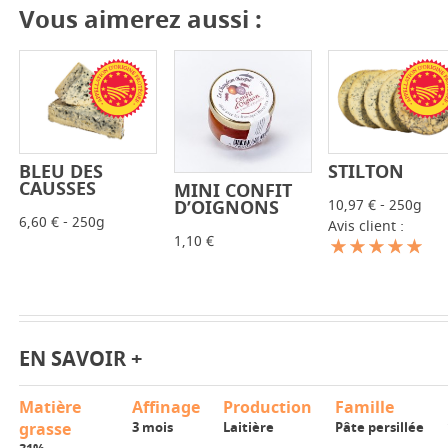
Vous aimerez aussi :
BLEU DES
STILTON
-
+
-
+
CAUSSES
MINI CONFIT
-
+
10,97 € - 250g
D’OIGNONS
6,60 € - 250g
Avis client :
1,10 €
EN SAVOIR +
Matière
Affinage
Production
Famille
grasse
3 mois
Laitière
Pâte persillée