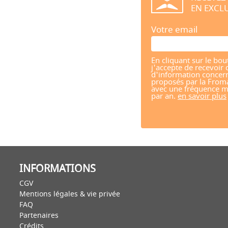
EN EXCLU
Votre email
En cliquant sur le bou
j'accepte de recevoir 
d'information concern
proposés par la From
avec une fréquence m
par an.
en savoir plus
INFORMATIONS
CGV
Mentions légales & vie privée
FAQ
Partenaires
Crédits