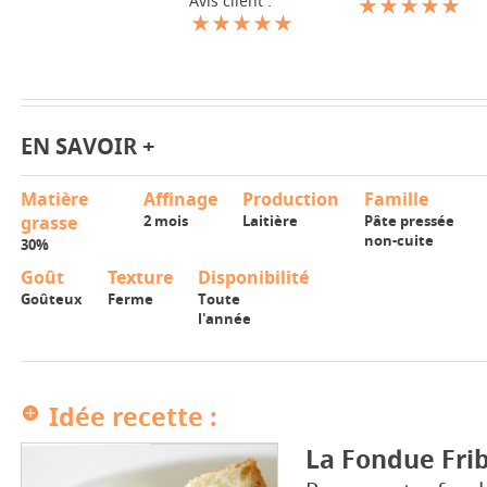
Avis client :
EN SAVOIR +
Matière
Affinage
Production
Famille
grasse
2 mois
Laitière
Pâte pressée
non-cuite
30%
Goût
Texture
Disponibilité
Goûteux
Ferme
Toute
l'année
Idée recette :
La Fondue Fri