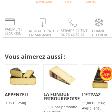
PAIEMENT
SERVICE CLIENT
RETRAIT GRATUIT
CHAÎNE
SÉCURISÉ
04 76 46 32 62
EN MAGASIN
DU FROID
Vous aimerez aussi :
LA FONDUE
L’ETIVAZ
APPENZELL
-
+
-
+
-
+
FRIBOURGEOISE
11,80 € - 250g
9,95 € - 250g
9,50 € par personne
Avis client :