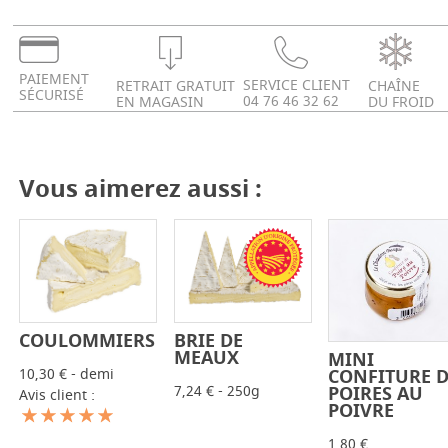
PAIEMENT
SERVICE CLIENT
RETRAIT GRATUIT
CHAÎNE
SÉCURISÉ
04 76 46 32 62
EN MAGASIN
DU FROID
Vous aimerez aussi :
COULOMMIERS
BRIE DE
-
+
-
+
MEAUX
MINI
-
+
10,30 € - demi
CONFITURE 
7,24 € - 250g
POIRES AU
Avis client :
POIVRE
1,80 €