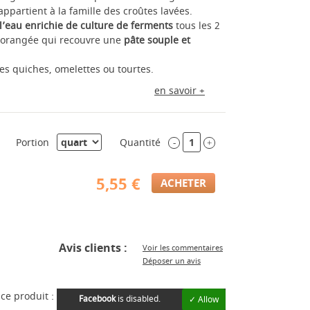
ppartient à la famille des croûtes lavées.
à l’eau enrichie de culture de ferments
tous les 2
te orangée qui recouvre une
pâte souple et
les quiches, omelettes ou tourtes.
en savoir +
Portion
Quantité
-
+
5,55 €
Avis clients :
Voir les commentaires
Déposer un avis
ce produit :
Facebook
is disabled.
✓ Allow