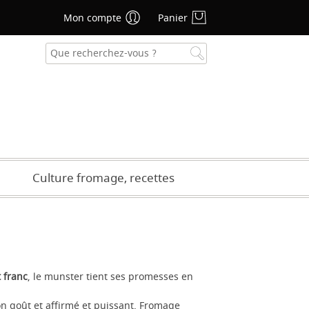
Mon compte
Panier
se oublié ?
CRÉER UN COMPTE
Culture fromage, recettes
t franc
, le munster tient ses promesses en
on goût et affirmé et puissant. Fromage