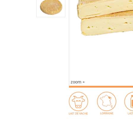
zoom +