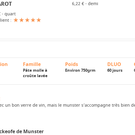
AROT
6,22 € - demi
-
+
€ - quart
lient :
ion
Famille
Poids
DLUO
Pâte molle à
Environ 750grm
60 jours
croûte lavée
:
ec un bon verre de vin, mais le munster s’accompagne très bien d
ckeofe de Munster