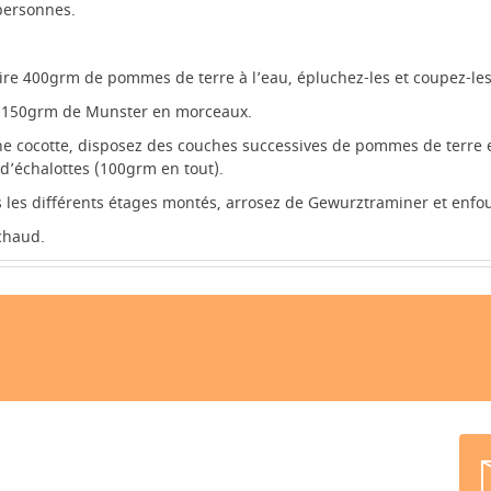
personnes.
uire 400grm de pommes de terre à l’eau, épluchez-les et coupez-les
 150grm de Munster en morceaux.
e cocotte, disposez des couches successives de pommes de terre 
 d’échalottes (100grm en tout).
s les différents étages montés, arrosez de Gewurztraminer et enf
chaud.