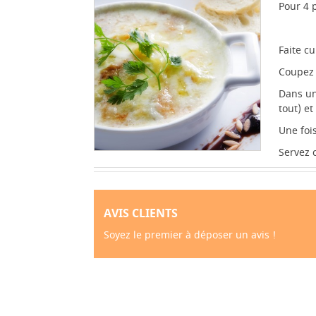
Pour 4 
Faite c
Coupez
Dans un
tout) et
Une foi
Servez 
AVIS CLIENTS
Soyez le premier à déposer un avis !