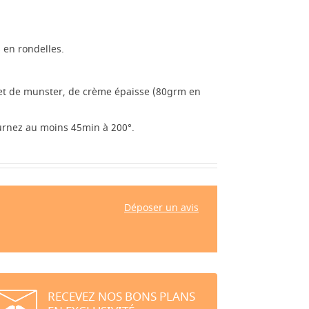
 en rondelles.
et de munster, de crème épaisse (80grm en
ournez au moins 45min à 200°.
Déposer un avis
RECEVEZ NOS BONS PLANS