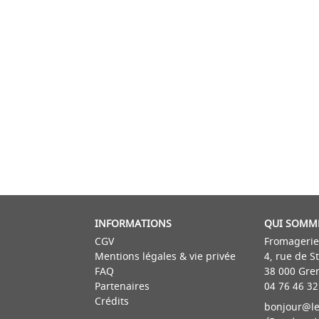
INFORMATIONS
QUI SOMM
CGV
Fromagerie
Mentions légales & vie privée
4, rue de S
FAQ
38 000 Gre
Partenaires
04 76 46 32
Crédits
bonjour@le