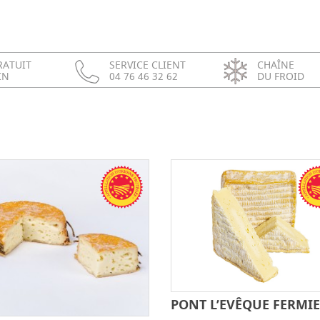
RATUIT
SERVICE CLIENT
CHAÎNE
IN
04 76 46 32 62
DU FROID
PONT L’EVÊQUE FERMI
-