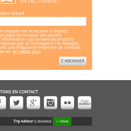
EN EXCLUSIVITÉ :
otre email
n cliquant sur le bouton ci-dessus,
'accepte de recevoir des emails
'information concernant les produits
roposés par la Fromagerie Les Alpages,
vec une fréquence moyenne de 4 emails
ar an.
en savoir plus
STONS EN CONTACT
Trip Advisor
is disabled.
✓ Allow