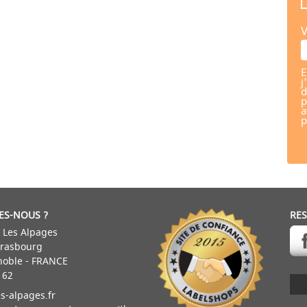
V
E
j
d
p
a
p
ES-NOUS ?
RE
 Les Alpages
trasbourg
noble - FRANCE
 62
s-alpages.fr