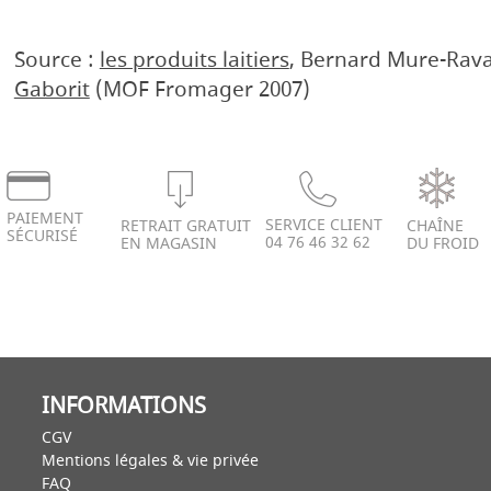
Source :
les produits laitiers
, Bernard Mure-Rav
Gaborit
(MOF Fromager 2007)
PAIEMENT
SERVICE CLIENT
RETRAIT GRATUIT
CHAÎNE
SÉCURISÉ
04 76 46 32 62
EN MAGASIN
DU FROID
INFORMATIONS
CGV
Mentions légales & vie privée
FAQ