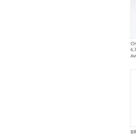
C
6,
Av
B