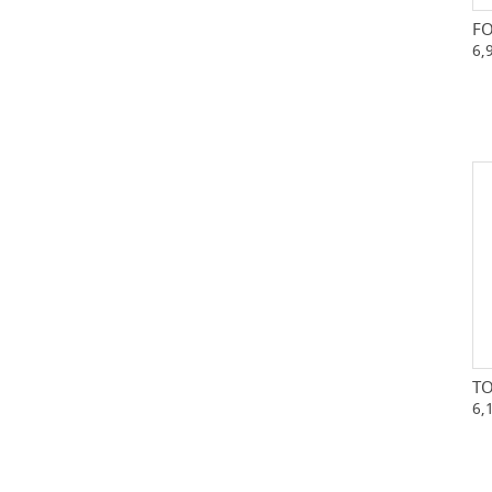
FO
6,
T
6,