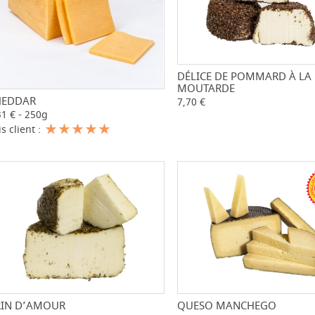
DÉLICE DE POMMARD À LA
-
MOUTARDE
HEDDAR
-
+
7,70 €
31 € - 250g
is client :
QUESO MANCHEGO
RIN D’AMOUR
-
-
+