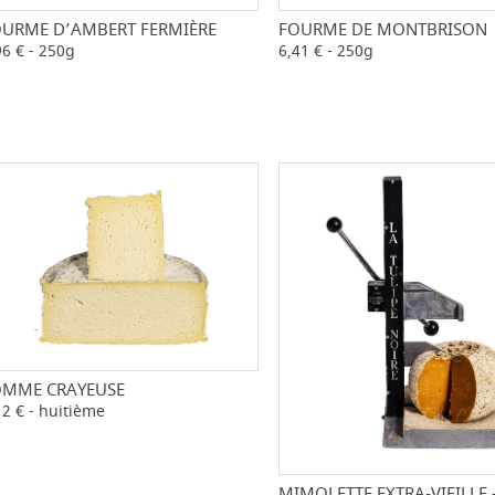
URME D’AMBERT FERMIÈRE
FOURME DE MONTBRISON
-
+
-
96 € - 250g
6,41 € - 250g
OMME CRAYEUSE
-
+
12 € - huitième
MIMOLETTE EXTRA-VIEILLE 
-