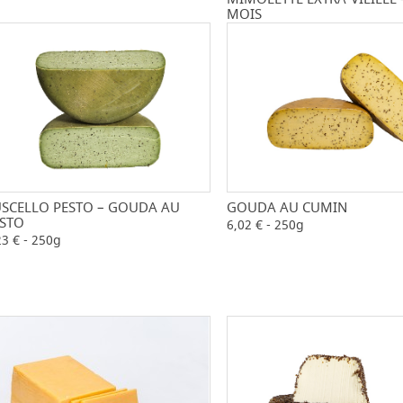
MOIS
10,72 € - 250g
SCELLO PESTO – GOUDA AU
GOUDA AU CUMIN
-
+
-
STO
6,02 € - 250g
23 € - 250g