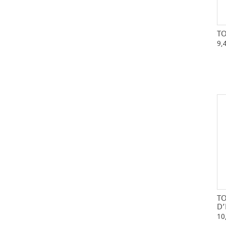
T
9,
TO
D’
10